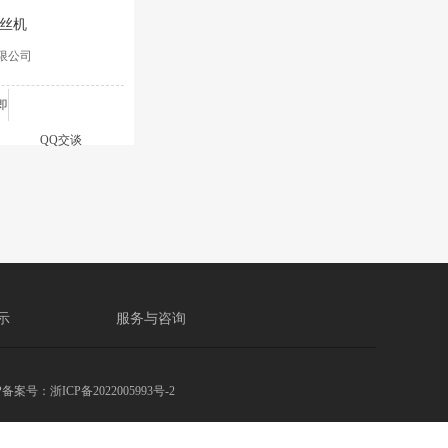
套丝机
限公司
即
QQ交谈
示
服务与咨询
P备案号：
浙ICP备2022005993号-2