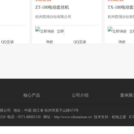
ZT-100电动套丝机
TX-100电动
杭州西湖台钻有限公司
杭州西湖台钻有
立即
立
QQ交谈
询价
QQ交谈
询价
核心产品
公司介绍
案例展
限公司
地址：中国·浙江省·杭州市莫干山路673号
218
电话：0571-88085136
网址：http://www.xihutaizuan.cn/
技术支持：
机电之家
IC