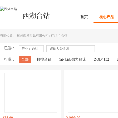
西湖台钻
首页
核心产品
当前位置:
杭州西湖台钻有限公司
/
产品
/
台钻
已选：
行业： 台钻
行业：
全部
数控台钻
深孔钻/强力钻床
ZQD4132
ZHX-13
ZWG-4B
ZWG-4A
ZWG-4
Z406B-
Z516B
Z516A
Z516
Z512B-1
Z512B
Z5
¥88.00
¥1090.00