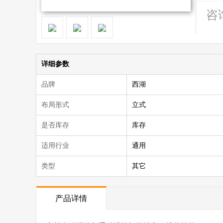
咨
详细参数
品牌
西湖
布局形式
立式
是否库存
库存
适用行业
通用
类型
其它
产品详情